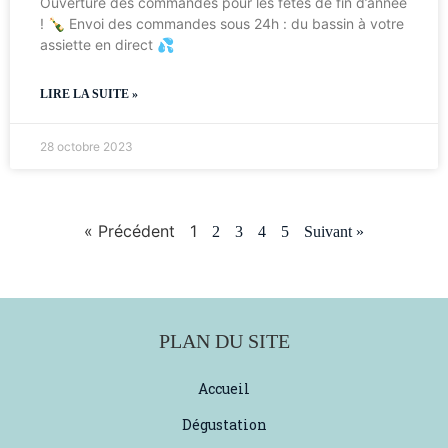
Ouverture des commandes pour les fêtes de fin d’année
! 🍾 Envoi des commandes sous 24h : du bassin à votre
assiette en direct 💦
LIRE LA SUITE »
28 octobre 2023
« Précédent
1
2
3
4
5
Suivant »
PLAN DU SITE
Accueil
Dégustation